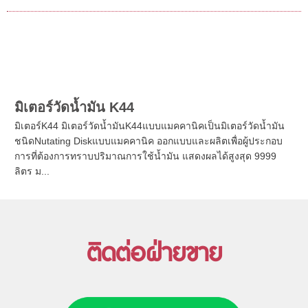
K500 เป็นมาตรวัดหัวฉีดแบบตั้งค่าล่วงหน้าสำหรับน้ำมันหล่อลื่น
ด้วย K500 สามารถกำหนดจำนวนลิตรในการเติมแต่ละครั้ง เมื่อครบ
จำนวนที่เลือกไว้ล่วงหน้าแล้ว หัวฉีดจะปิดวาล์วหยุดการจ่ายโดย
อัต...
มิเตอร์วัดน้ำมัน K44
มิเตอร์K44 มิเตอร์วัดน้ำมันK44แบบแมคคานิคเป็นมิเตอร์วัดน้ำมัน
ชนิดNutating Diskแบบแมคคานิค ออกแบบและผลิตเพื่อผู้ประกอบ
การที่ต้องการทราบปริมาณการใช้น้ำมัน แสดงผลได้สูงสุด 9999
ลิตร ม...