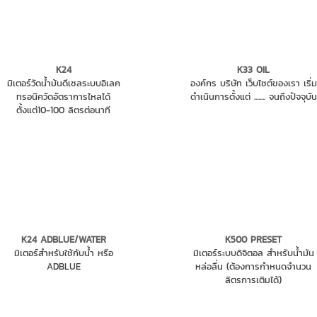
K24
K33 OIL
มิเตอร์วัดน้ำม้นดีเซลระบบอิเลค
องค์กร บริษัท เว็บไซต์ของเรา เริ่ม
ทรอนิควัดอัตราการไหลได้
ดำเนินการตั้งแต่ ........ จนถึงปัจจุบัน
ตั้งแต่10-100 ลิตรต่อนาที
K24 ADBLUE/WATER
K500 PRESET
มิเตอร์สำหรับใช้กับน้ำ หรือ
มิเตอร์ระบบดิจิตอล สำหรับน้ำมัน
ADBLUE
หล่อลื่น (ต้องการกำหนดจำนวน
ลิตรการเติมได้)