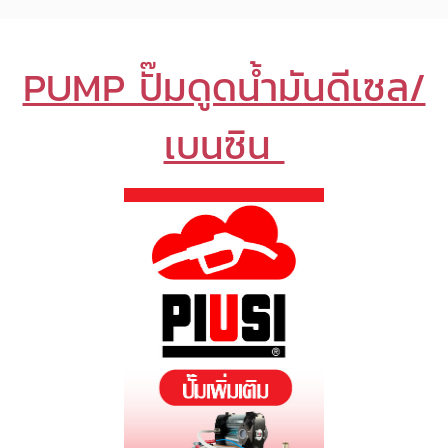
PUMP ปั๊มดูดน้ำมันดีเซล/
เบนซิน