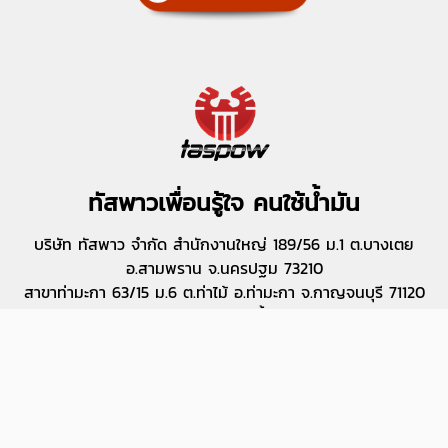
ทัสพาวเพื่อนรู้ใจ คนใช้น้ำมัน
บริษัท ทัสพาว จำกัด สำนักงานใหญ่ 189/56 ม.1 ต.บางเตย
อ.สามพราน จ.นครปฐม 73210
สาขาท่ามะกา 63/15 ม.6 ต.ท่าไม้ อ.ท่ามะกา จ.กาญจนบุรี 71120
(โรงงานผลิตถังน้ำมัน)
สาขาพนมทวน 3/2 ม.6 ต.ดอนเจดีย์ อ.พนมทวน จ.กาญจนบุรี
71140 (โกดังสินค้า)