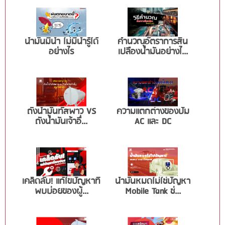
น้ำมันมีน้ำ ไม่มีน้ำรู้ได้
คำนวณอัตราการสิ้น
อย่างไร
เปลืองน้ำมันอย่างไ...
ถังน้ำมันทัสพาว VS
ความแตกต่างของปั๊ม
ถังน้ำมันเจ้าอื่...
AC และ DC
เคล็ดลับ! แก้ไขปัญหาที่
น้ำมันหมดไม่ใช่ปัญหา
พบบ่อยของผู้...
Mobile Tank ช่...