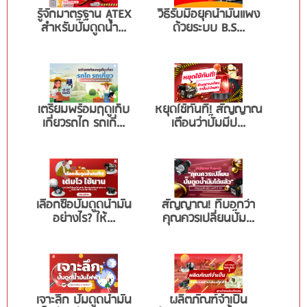
รู้จักมาตรฐาน ATEX
วิธีรับมือยุคน้ำมันแพง
สำหรับปั๊มดูดน้ำ...
ด้วยระบบ B.S...
เตรียมพร้อมฤดูเก็บ
หยุดใช้ทันที! สัญญาณ
เกี่ยวรถไถ รถเกี่...
เตือนว่าปั๊มมีป...
เลือกซื้อปั๊มดูดน้ำมัน
สัญญาณ! ที่บอกว่า
อย่างไร? ให้...
คุณควรเปลี่ยนปั๊ม...
เจาะลึก ปั๊มดูดน้ำมัน
ผลิตภัณฑ์จำเป็น