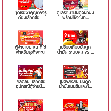
ทุกเรื่องที่คุณต้องรู้
ดูแลรักษาปั๊มดูดน้ำมัน
ก่อนเลือกซื้อ...
พร้อมใช้งานท...
ตู้จ่ายแบบไหน ที่ใช่
เปรียบเทียบปั๊มดูด
สำหรับธุรกิจคุณ
น้ำมัน ระบบลม VS ...
เคล็ดลับ! เลือกซื้อ
ไขข้อสงสัย ปั๊มดูด
อุปกรณ์ตู้จ่ายน้...
น้ำมันเบนซินและดี...