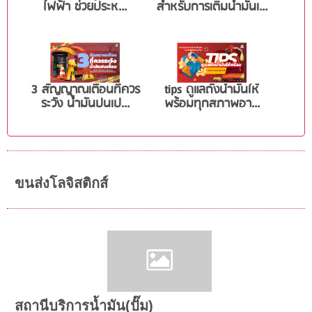
ไฟฟ้า ช่วยประห...
สำหรับการเติมน้ำมันเ...
3 สัญญาณเตือนที่ควร
tips ดูแลถังน้ำมันให้
ระวัง น้ำมันปนเป...
พร้อมทุกสภาพอา...
ขนส่งโลจิสติกส์
สถานีบริการน้ำมัน(ปั๊ม)