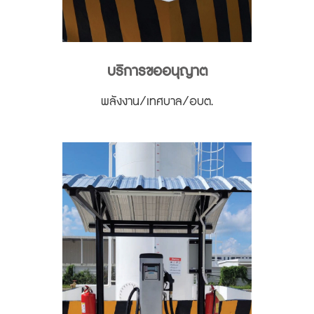
บริการขออนุญาต
พลังงาน/เทศบาล/อบต.