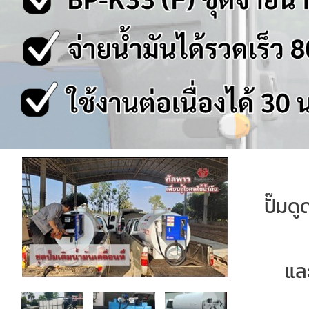
ปั๊มดู
แล