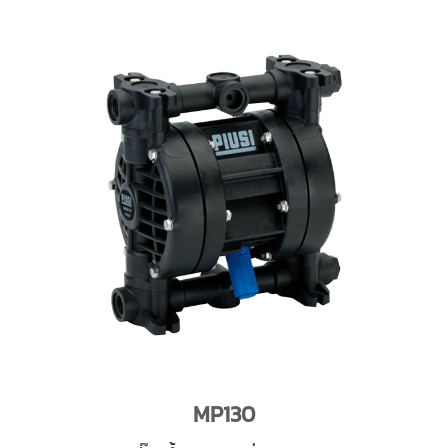
MP130