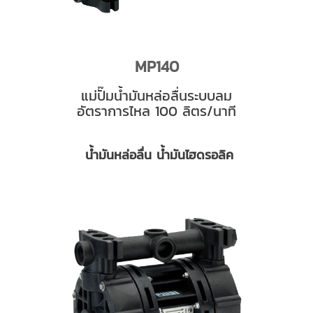
MP140
แม่ปั๊มน้ำมันหล่อลื่นระบบลม
อัตราการไหล 100 ลิตร/นาที
น้ำมันหล่อลื่น น้ำมันไฮดรอลิค