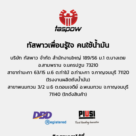
ทัสพาวเพื่อนรู้ใจ คนใช้น้ำมัน
บริษัท ทัสพาว จำกัด สำนักงานใหญ่ 189/56 ม.1 ต.บางเตย
อ.สามพราน จ.นครปฐม 73210
สาขาท่ามะกา 63/15 ม.6 ต.ท่าไม้ อ.ท่ามะกา จ.กาญจนบุรี 71120
(โรงงานผลิตถังน้ำมัน)
สาขาพนมทวน 3/2 ม.6 ต.ดอนเจดีย์ อ.พนมทวน จ.กาญจนบุรี
71140 (โกดังสินค้า)