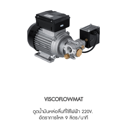
VISCOFLOWMAT
ดูดน้ำมันหล่อลื่นที่ใช้ไฟฟ้า 220V.
อัตราการไหล 9 ลิตร/นาที