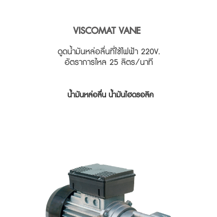
VISCOMAT VANE
ดูดน้ำมันหล่อลื่นที่ใช้ไฟฟ้า 220V.
อัตราการไหล 25 ลิตร/นาที
น้ำมันหล่อลื่น น้ำมันไฮดรอลิค