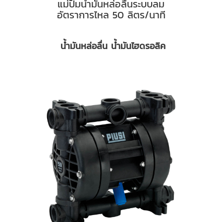
แม่ปั๊มน้ำมันหล่อลื่นระบบลม
อัตราการไหล 50 ลิตร/นาที
น้ำมันหล่อลื่น น้ำมันไฮดรอลิค