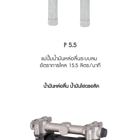
P 5.5
แม่ปั๊มน้ำมันหล่อลื่นระบบลม
อัตราการไหล 15.5 ลิตร/นาที
น้ำมันหล่อลื่น น้ำมันไฮดรอลิค