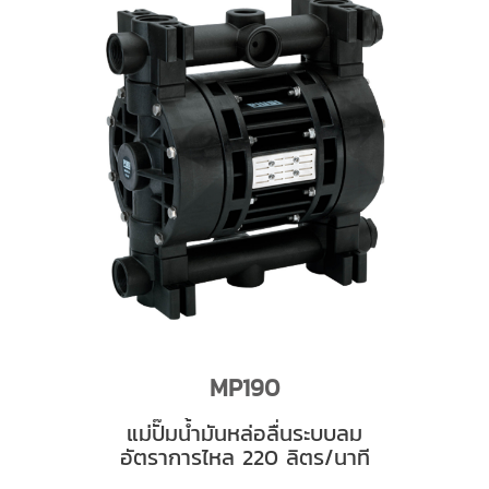
MP190
แม่ปั๊มน้ำมันหล่อลื่นระบบลม
อัตราการไหล 220 ลิตร/นาที