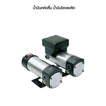
น้ำมันหล่อลื่น น้ำมันไฮดรอลิค