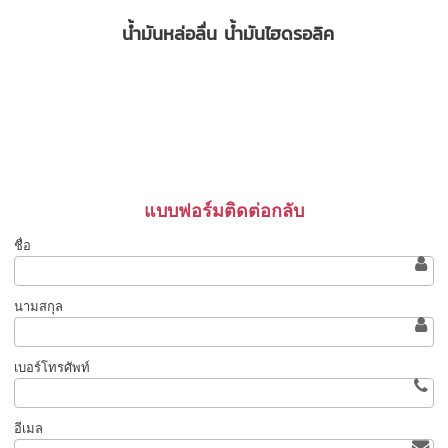
น้ำมันหล่อลื่น น้ำมันไฮดรอลิค
แบบฟอร์มติดต่อกลับ
ชื่อ
นามสกุล
เบอร์โทรศัพท์
อีเมล