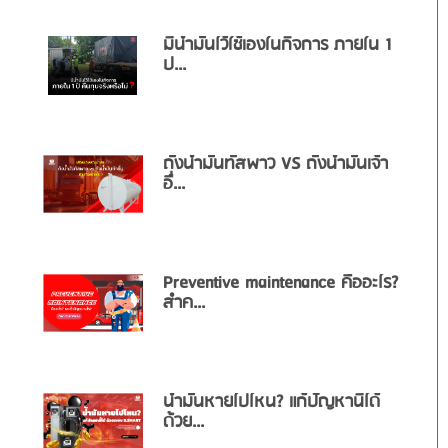
มีน้ำมันไว้ใช้เองในกิจการ ภายใน 1
ป...
ถังน้ำมันทัสพาว VS ถังน้ำมันเจ้า
อื่...
Preventive maintenance คืออะไร?
สำค...
น้ำมันหายไปไหน? แก้ปัญหานี้ได้
ด้วย...