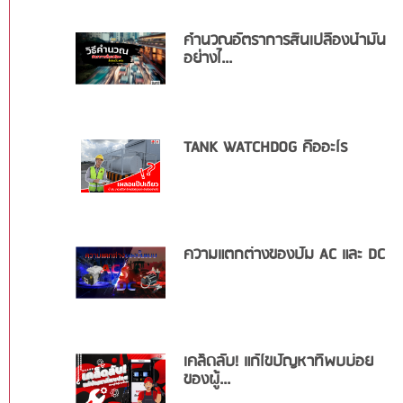
คำนวณอัตราการสิ้นเปลืองน้ำมัน
อย่างไ...
TANK WATCHDOG คืออะไร
ความแตกต่างของปั๊ม AC และ DC
เคล็ดลับ! แก้ไขปัญหาที่พบบ่อย
ของผู้...