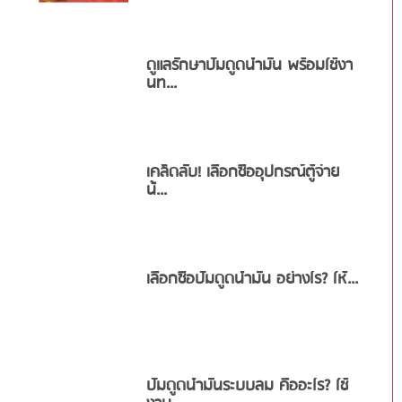
ดูแลรักษาปั๊มดูดน้ำมัน พร้อมใช้งา
นท...
เคล็ดลับ! เลือกซื้ออุปกรณ์ตู้จ่าย
น้...
เลือกซื้อปั๊มดูดน้ำมัน อย่างไร? ให้...
ปั๊มดูดน้ำมันระบบลม คืออะไร? ใช้