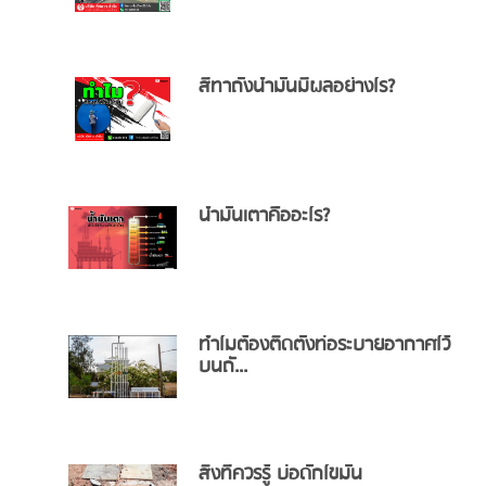
สีทาถังน้ำมันมีผลอย่างไร?
น้ำมันเตาคืออะไร?
ทำไมต้องติดตั้งท่อระบายอากาศไว้
บนถั...
สิ่งที่ควรรู้ บ่อดักไขมัน