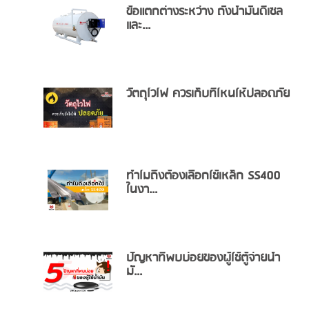
ข้อแตกต่างระหว่าง ถังน้ำมันดีเซล
และ...
วัตถุไวไฟ ควรเก็บที่ไหนให้ปลอดภัย
ทำไมถึงต้องเลือกใช้เหล็ก SS400
ในงา...
ปัญหาที่พบบ่อยของผู้ใช้ตู้จ่ายน้ำ
มั...