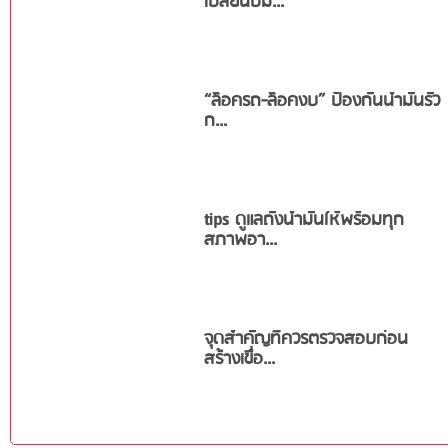
เปลี่ยนปั๊ม...
“ล็อครถ-ล็อคงบ” ป้องกันน้ำมันรั่ว
ก...
tips ดูแลถังน้ำมันให้พร้อมทุก
สภาพอา...
จุดสำคัญที่ควรตรวจสอบก่อน
สร้างเขื่อ...